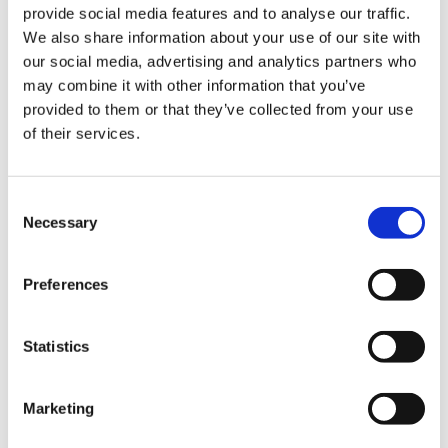
provide social media features and to analyse our traffic.
We also share information about your use of our site with
our social media, advertising and analytics partners who
may combine it with other information that you’ve
將日本傳統的化妝刷和刷毛活用於現代的妝容的傳統化妝刷係
provided to them or that they’ve collected from your use
列。
of their services.
外觀美麗的“八千代”（照片前方）是山羊毛，把手部分是傳統的
藤卷製化妝刷。
C
從以前給舞妓和歌舞伎演員化妝時就有使用的板刷毛（照片後
Necessary
o
排)，可以將散粉大麵積地，快速又均勻地鋪開。
n
■還有Hello Kitty款式的化妝刷
s
Preferences
e
n
t
Statistics
S
e
Marketing
l
e