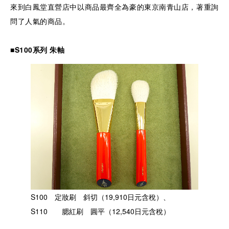
來到白鳳堂直營店中以商品最齊全為豪的東京南青山店，著重詢
問了人氣的商品。
■S100系列 朱軸
S100 定妝刷 斜切（19,910日元含稅）、
S110 腮紅刷 圓平（12,540日元含稅）