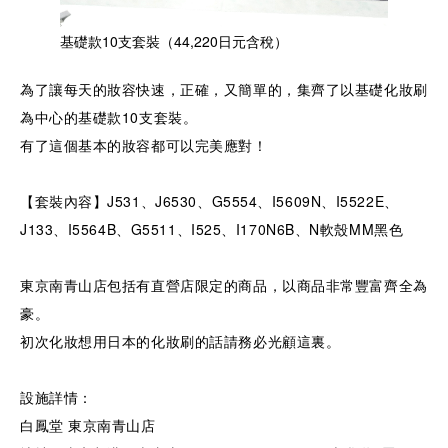
基礎款10支套裝（44,220日元含稅）
為了讓每天的妝容快速，正確，又簡單的，集齊了以基礎化妝刷
為中心的基礎款10支套裝。
有了這個基本的妝容都可以完美應對！
【套裝內容】J531、J6530、G5554、I5609N、I5522E、
J133、I5564B、G5511、I525、I170N6B、N軟殼MM黑色
東京南青山店包括有直營店限定的商品，以商品非常豐富齊全為
豪。
初次化妝想用日本的化妝刷的話請務必光顧這裏。
設施詳情：
白鳳堂 東京南青山店