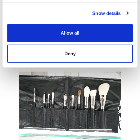
c
Show details
t
i
Hello Kitty輪島塗蘑菇刷（93,500日元含稅）
o
Allow all
n
在輪島塗上用泥金畫繪製了Hello Kitty的毛量充足的蘑菇刷。
Deny
■基礎款的套裝商品