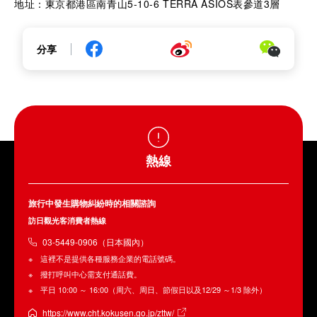
地址：東京都港區南青山5-10-6 TERRA ASIOS表參道3層
分享
熱線
旅行中發生購物糾紛時的相關諮詢
訪日觀光客消費者熱線
03-5449-0906（日本國內）
這裡不是提供各種服務企業的電話號碼。
撥打呼叫中心需支付通話費。
平日 10:00 ～ 16:00（周六、周日、節假日以及12/29 ～1/3 除外）
https://www.cht.kokusen.go.jp/zttw/