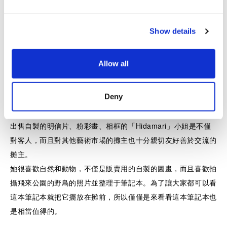
e
c
Show details
t
i
o
Allow all
n
Deny
出售自製的明信片、粉彩畫、相框的「Hidamari」小姐是不僅
對客人，而且對其他藝術市場的攤主也十分親切友好善於交流的
攤主。
她很喜歡自然和動物，不僅是販賣用的自製的圖畫，而且喜歡拍
攝飛來公園的野鳥的照片並整理于筆記本。為了讓大家都可以看
這本筆記本就把它擺放在攤前，所以僅僅是來看看這本筆記本也
是相當值得的。