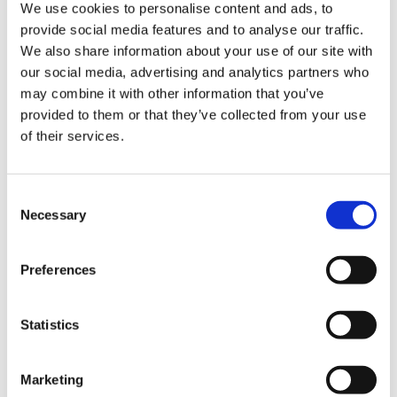
We use cookies to personalise content and ads, to
provide social media features and to analyse our traffic.
We also share information about your use of our site with
our social media, advertising and analytics partners who
may combine it with other information that you’ve
provided to them or that they’ve collected from your use
of their services.
C
2017年迎來了開園100周年的井之頭恩賜公園。作為讚美這一
Necessary
o
百年而誕生的就是藝術市場。紀念100年的官方吉祥物的百歲君
n
(右)也到場使市場活動的氣氛更為熱鬧(左是東京都西部公園綠
s
Preferences
e
地事務所管理課的宮崎先生)。
n
讓我們趕快來看一下井之頭公園的人與人之間的交流從無間斷的
t
Statistics
文化特色深深紮根的藝術市場吧！
S
e
Marketing
l