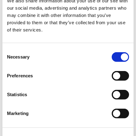
We also share information about your use of our site with
vanillage
our social media, advertising and analytics partners who
may combine it with other information that you’ve
provided to them or that they’ve collected from your use
of their services.
C
Necessary
o
n
s
Preferences
e
n
t
Statistics
S
e
香草的香氣綻放
Marketing
l
追求真實香氣的香草甜點專賣店，為您帶來親近又特別的香草體
e
驗。
c