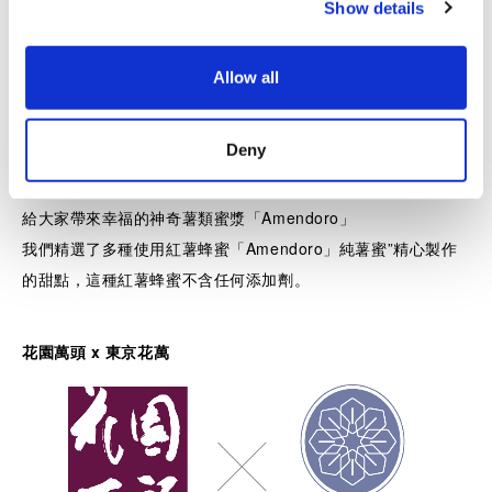
Show details
t
蜜匠 CoCo Amendoro
i
o
Allow all
n
Deny
給大家帶來幸福的神奇薯類蜜漿「Amendoro」
我們精選了多種使用紅薯蜂蜜「Amendoro」純薯蜜”精心製作
的甜點，這種紅薯蜂蜜不含任何添加劑。
花園萬頭 x 東京花萬