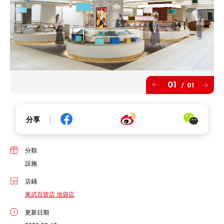
01
01
/
分享
分類
設施
店鋪
東武百貨店 池袋店
更新日期