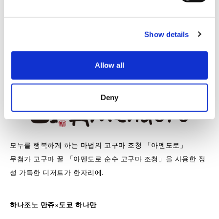
바닐라의 향기가 피어나는 시간
e
진정한 풍미를 추구하는 바닐라 디저트 전문점. 일상 속 특별한
c
Show details
t
바닐라 경험을 선사합니다.
i
o
미츠쇼 CoCo Amendoro
Allow all
n
Deny
모두를 행복하게 하는 마법의 고구마 조청 「아멘도로」
무첨가 고구마 꿀 「아멘도로 순수 고구마 조청」을 사용한 정
성 가득한 디저트가 한자리에.
하나조노 만쥬×도쿄 하나만