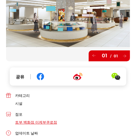
01
01
/
공유
카테고리
시설
점포
토부 백화점 이케부쿠로점
업데이트 날짜