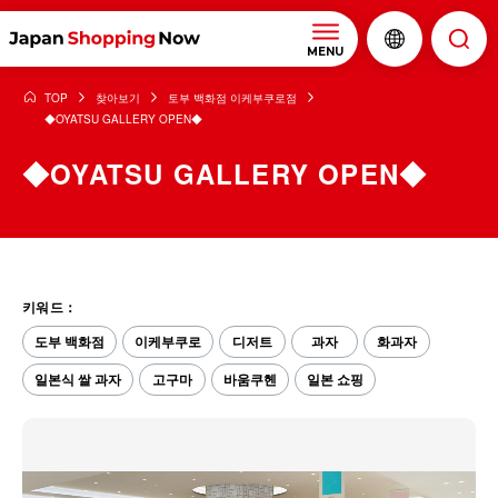
MENU
TOP
찾아보기
토부 백화점 이케부쿠로점
◆OYATSU GALLERY OPEN◆
◆OYATSU GALLERY OPEN◆
키워드：
도부 백화점
이케부쿠로
디저트
과자
화과자
일본식 쌀 과자
고구마
바움쿠헨
일본 쇼핑