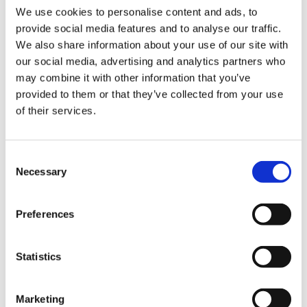
We use cookies to personalise content and ads, to
자유롭고 품격 있는 프리미엄 쌀 과자 오카키의 세계를 선보입
provide social media features and to analyse our traffic.
니다.
We also share information about your use of our site with
our social media, advertising and analytics partners who
바닐라쥬
may combine it with other information that you’ve
provided to them or that they’ve collected from your use
of their services.
C
Necessary
o
n
s
Preferences
e
n
t
Statistics
S
e
Marketing
l