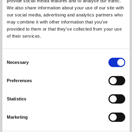
provide social media features and to analyse our traffic.
相關店鋪
We also share information about your use of our site with
our social media, advertising and analytics partners who
may combine it with other information that you’ve
provided to them or that they’ve collected from your use
of their services.
C
Necessary
o
n
s
Preferences
傳統手工藝術品專賣店
e
n
日本傳統工藝青山廣場
t
Statistics
S
e
關東
東京
Marketing
l
e