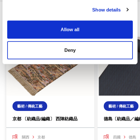
c
Show details
t
i
相關商品
o
Allow all
n
Deny
藝術 / 傳統工藝
藝術 / 傳統工藝
京都 〔紡織品/編織〕 西陣紡織品
德島〔紡織品／編
關西
京都
四國
德島