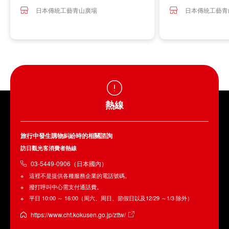
日本傳統工藝青山廣場
日本傳統工藝青
熱線
旅行中發生購物糾紛時的相關諮詢
訪日觀光客消費者熱線
03-5449-0906（日本國內）
這裡不是提供各種服務企業的電話號碼。
撥打呼叫中心需支付通話費。
平日 10:00 ～ 16:00（周六、周日、節假日以及12/29 ～1/3 除外）
https://www.cht.kokusen.go.jp/zttw/