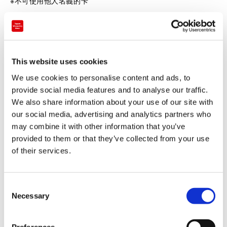
※不可使用他人名義的卡
※購物優惠券僅限本人使用。不可轉讓其他人使用。
※購物優惠券，信用卡，銀聯卡，護照的名義需要全部一致。
(確認是本人，即可辦理免稅。名義不一致則無法享受免稅)
This website uses cookies
【發行物件】
We use cookies to personalise content and ads, to
provide social media features and to analyse our traffic.
擁有短期在留資格，並持有入境日本未滿6個月外國護照的顧客
We also share information about your use of our site with
為發行物件。
our social media, advertising and analytics partners who
may combine it with other information that you’ve
※持有日本護照的顧客則不屬於發行物件。
provided to them or that they’ve collected from your use
【有効期限】
of their services.
發行貴賓卡之後3年有效。（與本頁上記「使用期間」不同）
C
【優待物件外商品】
Necessary
o
·單價未滿3,000日元的商品
n
s
·特價商品
Preferences