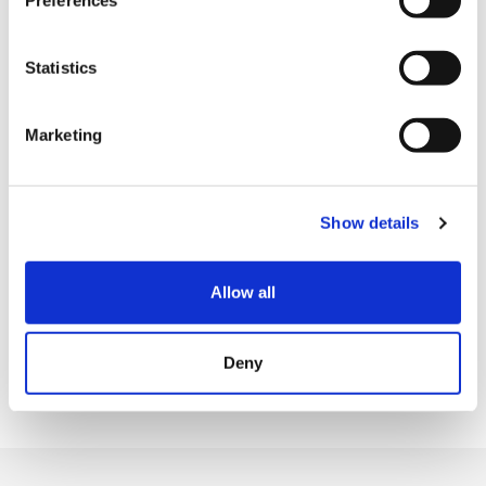
e
·食品，餐廳，咖啡館等的飲食費
n
t
Statistics
·運費，加工費，修理費等服務費用
S
e
·照相館，美髮室，理髮室，美容院等
Marketing
l
·各種商品券，金·銀·地銀，遊戲機本體，
e
c
·部分除外品牌 ※詳細請諮詢工作人員。
Show details
t
優待物件外品牌一覽∶Rolex, Hermès, BVLGARI, Cartier,
i
Tiffany & Co, Leica, Patek Philippe,Van Cleef &
o
Allow all
n
Arpels,FOXEY等各店鋪既定的特別商品。
※謝絕∶有可能會追加優惠物件外的商品，請事先諒解。
Deny
有可能會變更關於發行，利用的服務內容。