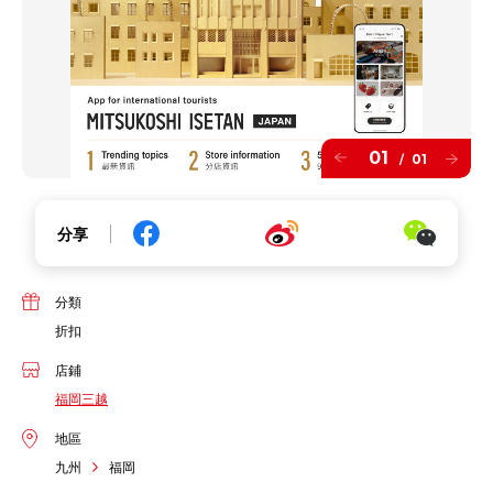
01
01
/
分享
分類
折扣
店鋪
福岡三越
地區
九州
福岡