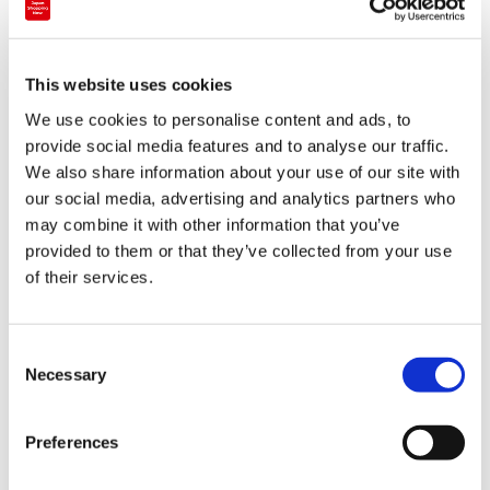
This website uses cookies
We use cookies to personalise content and ads, to
伴手礼・当地特产专卖店
provide social media features and to analyse our traffic.
KOBE SACOM
We also share information about your use of our site with
our social media, advertising and analytics partners who
may combine it with other information that you’ve
关西
兵库
provided to them or that they’ve collected from your use
of their services.
C
Necessary
o
n
s
Preferences
e
n