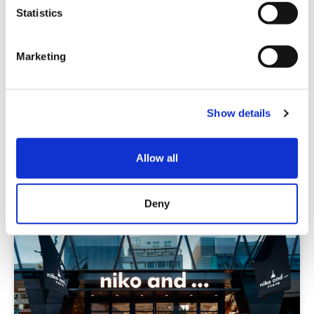
t
Statistics
S
e
Marketing
l
e
名牌店
c
RAGEBLUE 京都寺町
Show details
t
i
o
关西
京都
Allow all
n
Deny