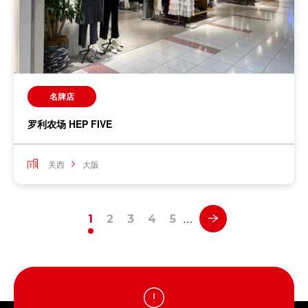
名牌店
罗利农场 HEP FIVE
关西
大阪
…
1
2
3
4
5