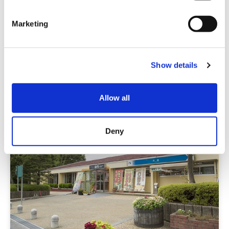
S
e
Marketing
SA / PA / 道之驿
l
e
中国高速公路 上月PA (下行线）
c
Show details
t
关西
兵库
i
o
Allow all
n
Deny