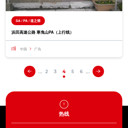
SA / PA / 道之驿
浜田高速公路 寒曳山PA（上行线）
中国
广岛
…
…
2
3
4
5
6
热线