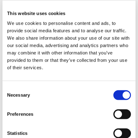
This website uses cookies
SA / PA / 道之驿
We use cookies to personalise content and ads, to
中国高速公路 上月PA（上行线）
provide social media features and to analyse our traffic.
We also share information about your use of our site with
关西
兵库
our social media, advertising and analytics partners who
may combine it with other information that you’ve
provided to them or that they’ve collected from your use
of their services.
C
Necessary
o
n
s
Preferences
e
n
t
Statistics