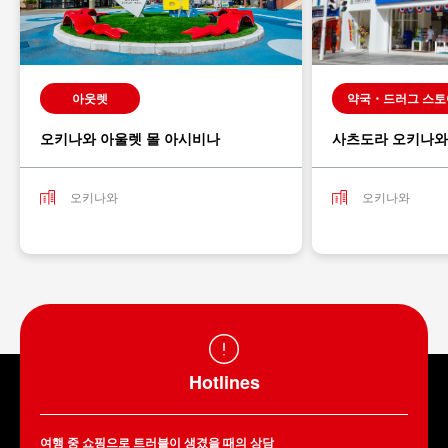
아웃렛
약국・드러그 스토
오키나와 아울렛 몰 아시비나
사츠도라 오키나와
오키나와
오키나와
Hotlines
여행 중 쇼핑으로 트러블이 생겼을 때의 상담