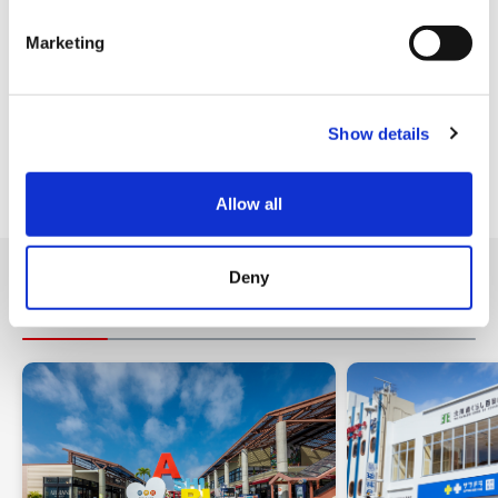
S
e
Marketing
l
e
c
시설 서비스
Show details
t
i
Tax-free Shop (택스프리 숍)
o
Allow all
n
Deny
근처 가게