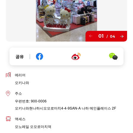
01
04
/
공유
에리어
오키나와
주소
우편번호: 900-0006
오키나와현나하시오모로마치4-4-9SAN-A 나하 메인플레이스 2F
액세스
모노레일 오모로마치역