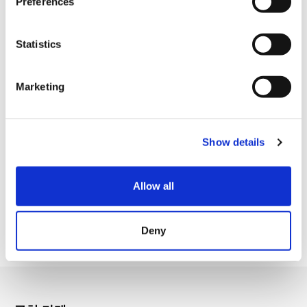
Preferences
VISA (비자)
e
Master (마스터)
n
t
Statistics
JCB (제이씨비)
S
유니온페이카드・은련카드
e
Marketing
l
아메리칸 익스프레스
e
각종 신용카드
c
Show details
t
i
시설 서비스
o
Allow all
n
Tax-free Shop (택스프리 숍)
Deny
FREE Wi-Fi (프리 와이파이)