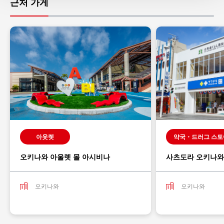
근처 가게
아웃렛
약국・드러그 스토
오키나와 아울렛 몰 아시비나
사츠도라 오키나와
오키나와
오키나와