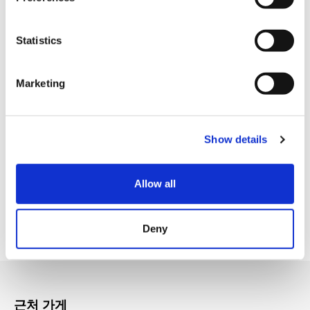
e
JCB (제이씨비)
n
t
Statistics
유니온페이카드・은련카드
S
다이너스클럽
e
Marketing
l
아메리칸 익스프레스
e
각종 신용카드
c
Show details
t
i
시설 서비스
o
Allow all
n
Tax-free Shop (택스프리 숍)
외국인 스태프
Deny
근처 가게