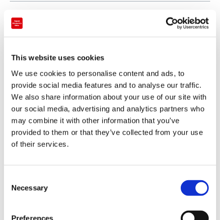
This website uses cookies
We use cookies to personalise content and ads, to
provide social media features and to analyse our traffic.
We also share information about your use of our site with
our social media, advertising and analytics partners who
may combine it with other information that you’ve
provided to them or that they’ve collected from your use
of their services.
결제
C
신용 카드
Necessary
o
VISA (비자)
n
s
Master (마스터)
Preferences