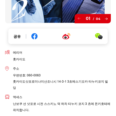
01
04
/
공유
에리어
홋카이도
주소
우편번호: 060-0063
홋카이도삿포로미나미산조니시 14-3-1 3초메스기오카 타누키코지 빌
딩
액세스
난보쿠 선 삿포로 시전 스스키노 역 하차 타누키 코지 3 쵸메 돈키호테에
위치합니다.