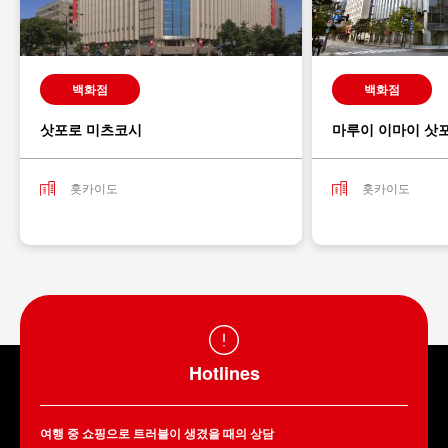
백화점
백화점
삿포로 미츠코시
마루이 이마이 삿
홋카이도
홋카이도
Hotlines
여행 중 쇼핑으로 트러블이 생겼을 때의 상담