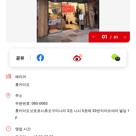
01
01
/
공유
에리어
홋카이도
주소
우편번호: 060-0063
홋카이도삿포로시츄오구미나미 3죠 니시 5쵸메 33번지마쓰야마 빌딩 1
F
영업 시간