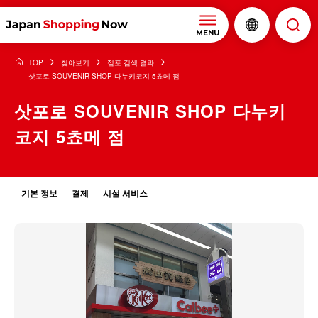
MENU
TOP
찾아보기
점포 검색 결과
삿포로 SOUVENIR SHOP 다누키코지 5쵸메 점
삿포로 SOUVENIR SHOP 다누키
코지 5쵸메 점
기본 정보
결제
시설 서비스