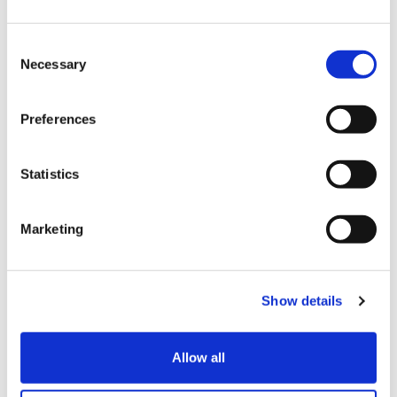
VISA (비자)
C
Master (마스터)
Necessary
o
n
JCB (제이씨비)
s
Preferences
유니온페이카드・은련카드
e
n
다이너스클럽
t
Statistics
아메리칸 익스프레스
S
e
각종 신용카드
Marketing
l
e
각종 스마트폰 결제
c
Alipay (알리페이)
Show details
t
i
WeChat pay (위챗페이)
o
Allow all
n
시설 서비스