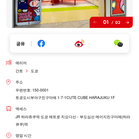
01
02
/
공유
에리어
간토
도쿄
주소
우편번호: 150-0001
토쿄도시부야구진구마에 1-7-1CUTE CUBE HARAJUKU 1F
액세스
JR 하라쥬쿠역 도쿄 메트로 치요다선・부도심선 메이지진구마에(하라
큐쿠)역
영업 시간