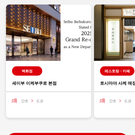
백화점
레스토랑・카페
세이부 이케부쿠로 본점
토시마야 사케 매
간토
도쿄
간토
도쿄