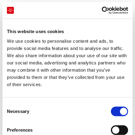
기타 숍
This website uses cookies
We use cookies to personalise content and ads, to
provide social media features and to analyse our traffic.
We also share information about your use of our site with
our social media, advertising and analytics partners who
may combine it with other information that you’ve
provided to them or that they’ve collected from your use
of their services.
결제
C
Necessary
o
n
신용 카드
s
Preferences
e