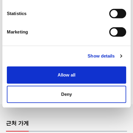
VISA (비자)
n
Master (마스터)
t
Statistics
S
JCB (제이씨비)
e
Marketing
유니온페이카드・은련카드
l
e
아메리칸 익스프레스
c
각종 신용카드
Show details
t
i
시설 서비스
o
Allow all
n
Tax-free Shop (택스프리 숍)
Deny
근처 가게