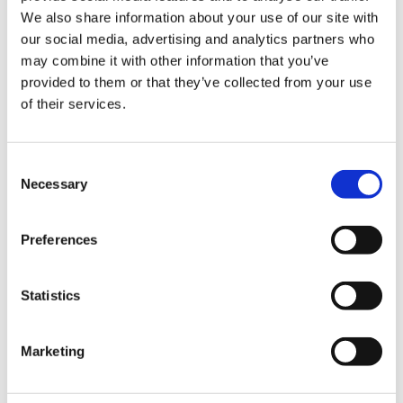
We also share information about your use of our site with
our social media, advertising and analytics partners who
may combine it with other information that you’ve
provided to them or that they’ve collected from your use
of their services.
결제
C
Necessary
o
신용 카드
n
s
VISA (비자)
Preferences
e
Master (마스터)
n
t
Statistics
JCB (제이씨비)
S
유니온페이카드・은련카드
e
Marketing
l
다이너스클럽
e
아메리칸 익스프레스