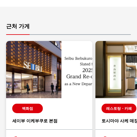
근처 가게
백화점
레스토랑・카페
세이부 이케부쿠로 본점
토시마야 사케 매