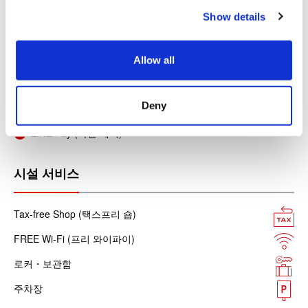
c
Show details
t
각종 신용카드
i
o
각종 스마트폰 결제
Allow all
n
Alipay (알리페이)
Deny
WeChat pay (위챗페이)
LINE Pay (라인 페이)
시설 서비스
Tax-free Shop (택스프리 숍)
FREE Wi-Fi (프리 와이파이)
로커・보관함
주차장