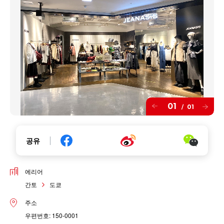
01
01
/
공유
에리어
간토
도쿄
주소
우편번호: 150-0001