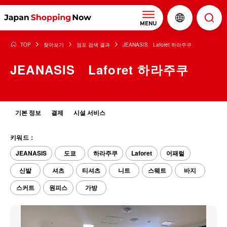
MENU
TOP
찾아보기
점포 검색 결과
JEANASIS Laforet 하라주쿠
JEANASIS Laforet 하라주쿠
기본 정보
결제
시설 서비스
키워드：
JEANASIS
도쿄
하라주쿠
Laforet
어패럴
신발
셔츠
티셔츠
니트
스웨트
바지
스커트
원피스
가방