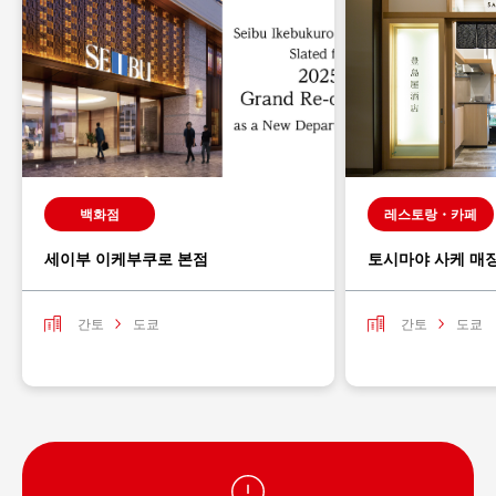
백화점
레스토랑・카페
세이부 이케부쿠로 본점
토시마야 사케 매
간토
도쿄
간토
도쿄