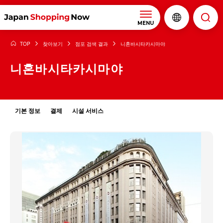
MENU
TOP
찾아보기
점포 검색 결과
니혼바시타카시마야
니혼바시타카시마야
기본 정보
결제
시설 서비스