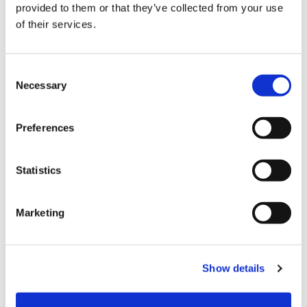
provided to them or that they’ve collected from your use
of their services.
C
Necessary
결제
o
n
s
Preferences
신용 카드
e
n
VISA (비자)
t
Statistics
Master (마스터)
S
e
JCB (제이씨비)
Marketing
l
유니온페이카드・은련카드
e
c
아메리칸 익스프레스
Show details
t
각종 신용카드
i
o