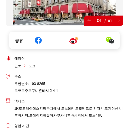
01
01
/
공유
에리어
간토
도쿄
주소
우편번호: 103-8265
토쿄도추오구니혼바시 2-4-1
액세스
JR도쿄역야에스키타구치에서 도보5분. 도쿄메트로 긴자선,도자이선 니
혼바시역,도에이지하철아사쿠사니혼바시역에서 도보4분.
영업 시간