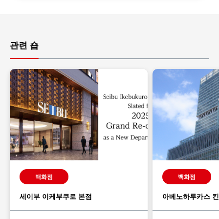
관련 숍
백화점
백화점
세이부 이케부쿠로 본점
아베노하루카스 킨