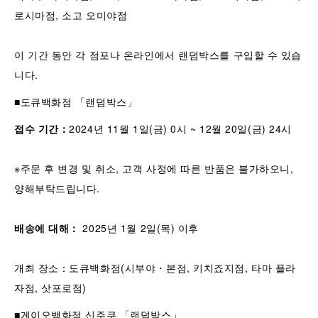
로시마점, 소고 오미야점
이 기간 동안 각 점포나 온라인에서 랜덤박스를 구입할 수 있습
니다.
■도큐백화점 「랜덤박스」
접수 기간
：
2024년 11월 1일(금) 0시 ~ 12월 20일(금) 24시
※주문 후 변경 및 취소, 고객 사정에 따른 반품은 불가하오니,
양해부탁드립니다.
배송에 대해
：
2025년 1월 2일(목) 이후
개최 장소：도큐백화점(시부야・본점, 키치죠지점, 타마 플라
자점, 삿포로점)
■게이오백화점 신주쿠 「랜덤박스」