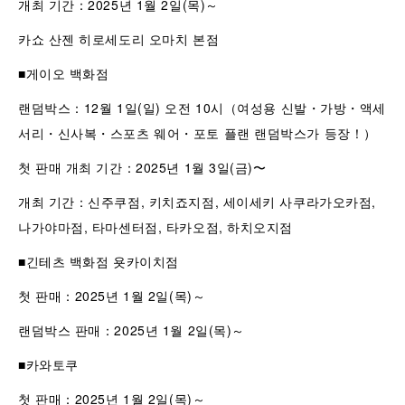
개최 기간：2025년 1월 2일(목)～
카쇼 산젠 히로세도리 오마치 본점
■게이오 백화점
랜덤박스：12월 1일(일) 오전 10시（여성용 신발・가방・액세
서리・신사복・스포츠 웨어・포토 플랜 랜덤박스가 등장！）
첫 판매 개최 기간：2025년 1월 3일(금)〜
개최 기간：신주쿠점, 키치죠지점, 세이세키 사쿠라가오카점,
나가야마점, 타마센터점, 타카오점, 하치오지점
■긴테츠 백화점 욧카이치점
첫 판매：2025년 1월 2일(목)～
랜덤박스 판매：2025년 1월 2일(목)～
■카와토쿠
첫 판매：2025년 1월 2일(목)～