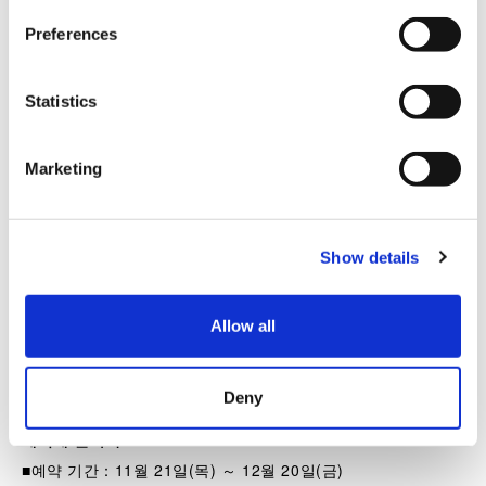
s
■한신 우메다 본점 「첫 판매」
Preferences
e
개최 기간：2025년 1월 3일(금)〜
n
t
Statistics
S
원하는 브랜드의 개최일을 홈페이지에서 체크해 주세요.
e
Marketing
■한큐 우메다 본점 「첫 판매」
l
e
개최 기간：2025년 1월 3일(금)〜
c
■아베노하루카스 긴테츠 본점 「랜덤박스」
Show details
t
i
개최 기간：12월 4일(수)〜
o
Allow all
n
원하는 브랜드의 개최일을 홈페이지에서 체크해 주세요.
■후지사키 「랜덤박스」
Deny
예약에 관하여
■예약 기간：11월 21일(목) ～ 12월 20일(금)