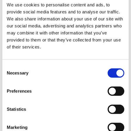
We use cookies to personalise content and ads, to
provide social media features and to analyse our traffic.
We also share information about your use of our site with
our social media, advertising and analytics partners who
may combine it with other information that you’ve
provided to them or that they’ve collected from your use
of their services.
C
Necessary
결제
o
n
s
Preferences
신용 카드
e
n
각종 신용카드
t
Statistics
S
시설 서비스
e
Marketing
l