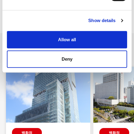
e
Tax-free Shop (택스프리 숍)
c
주차장
Show details
t
i
o
Allow all
n
근처 가게
Deny
백화점
백화점