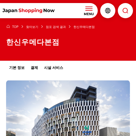
MENU
TOP
찾아보기
점포 검색 결과
한신우메다본점
한신우메다본점
기본 정보
결제
시설 서비스