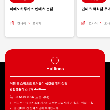
아베노하루카스 킨테츠 본점
긴테츠 백화점 우
간사이
오사카
간사이
오사
Hotlines
여행 중 쇼핑으로 트러블이 생겼을 때의 상담
방일 관광객 소비자 Hotlines
03-5449-0906 (일본 국내)
이쪽은 각종 서비스를 제공하고 있는 사업자의 연락처가 아닙니다.
콜 센터로 건 전화 요금이 부과됩니다.