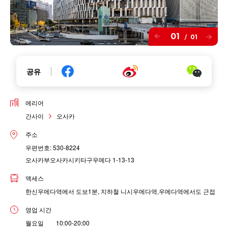
01
01
/
공유
에리어
간사이
오사카
주소
우편번호: 530-8224
오사카부오사카시키타구우메다 1-13-13
액세스
한신우메다역에서 도보1분, 지하철 니시우메다역,우메다역에서도 근접
영업 시간
월요일 10:00-20:00