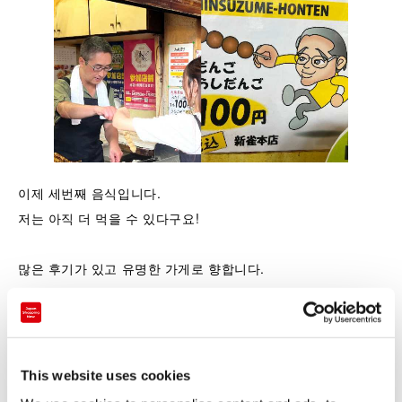
이제 세번째 음식입니다.
저는 아직 더 먹을 수 있다구요!
많은 후기가 있고 유명한 가게로 향합니다.
미타라시 당고(경단)로 유명한 「신스즈메 본점」입니다.
아저씨가 혼자서 경단을 굽고 양념을 해서 건네줍니다.
겉모습은 소박하지만 적당한 탄력의 경단과 미타라시 or 콩가
This website uses cookies
루의 맛이 매우