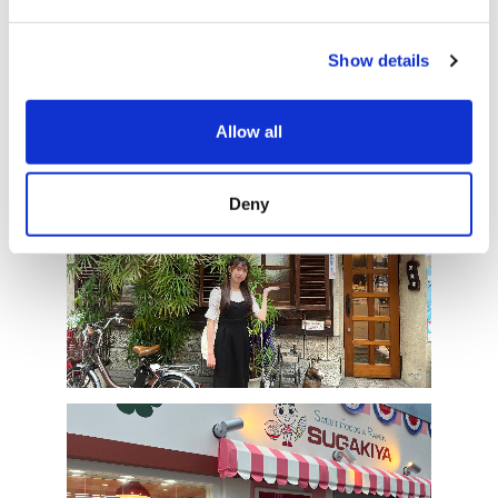
e
다.
c
개성이 풍부한 가게에 더해, 조금 분위기 있는 골목, 재미있는
Show details
t
사람?이 많아서, 하루 종일 있어도 질리지가 않습니다.
i
o
Allow all
n
Deny