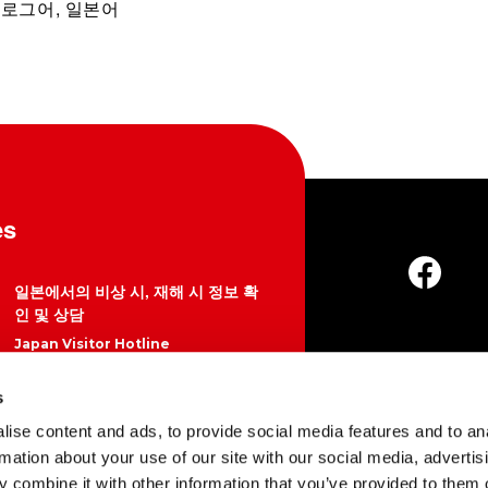
갈로그어, 일본어
es
일본에서의 비상 시, 재해 시 정보 확
인 및 상담
Japan Visitor Hotline
050-3816-2787 (일본 국내)
About Us
s
24시간 365일
개인 
ise content and ads, to provide social media features and to an
https://www.japan.travel/en/plan
rmation about your use of our site with our social media, advertis
Copyright © Japan 
/hotline/
 combine it with other information that you’ve provided to them o