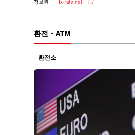
정보원
「fx-rate.net」
환전・ATM
환전소