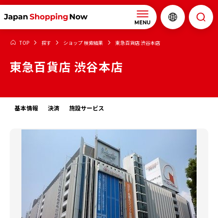
MENU
TOP
探す
ショップ 検索結果
東急百貨店 渋谷本店
東急百貨店 渋谷本店
基本情報
決済
施設サービス