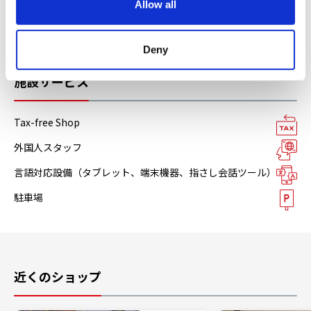
Allow all
n
銀聯カード
各種クレジットカード
Deny
施設サービス
Tax-free Shop
外国人スタッフ
言語対応設備（タブレット、端末機器、指さし会話ツール）
駐車場
近くのショップ