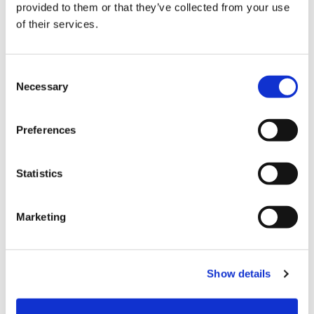
provided to them or that they’ve collected from your use
of their services.
C
Necessary
o
n
s
Preferences
e
n
t
Statistics
決済
S
e
Marketing
l
クレジットカード
e
VISA
c
Show details
t
Master
i
JCB
o