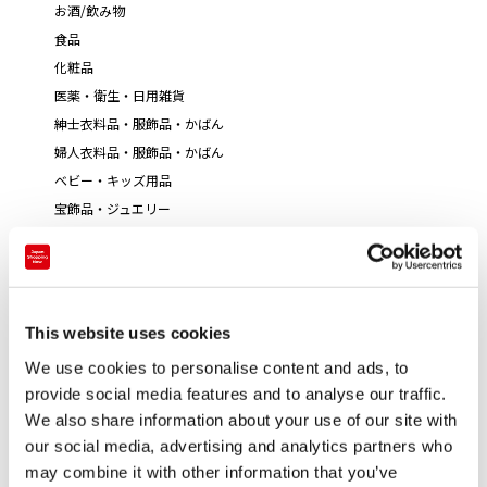
お酒/飲み物
食品
化粧品
医薬・衛生・日用雑貨
紳士衣料品・服飾品・かばん
婦人衣料品・服飾品・かばん
ベビー・キッズ用品
宝飾品・ジュエリー
時計・メガネ
複合文化施設の文化村に隣接した東急百貨店の旗艦店です。
This website uses cookies
1Fのラグジュアリーショップをはじめ、全体的に落ち着いた
雰囲気でゆったりとお買い物をお楽しみいただけます。インフ
We use cookies to personalise content and ads, to
provide social media features and to analyse our traffic.
ォメーションには英語と中国語の会話が可能なスタッフを配
We also share information about your use of our site with
置。みなさんのお買い物のお手伝いをいたします。
our social media, advertising and analytics partners who
may combine it with other information that you’ve