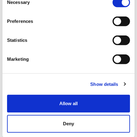
Necessary
o
n
クレジットカード
s
Preferences
e
VISA
n
Master
t
Statistics
S
JCB
e
銀聯カード
Marketing
l
e
Diners
c
Show details
t
各種スマホ決済
i
Alipay
o
Allow all
n
衛生対応
Deny
アルコール消毒設置