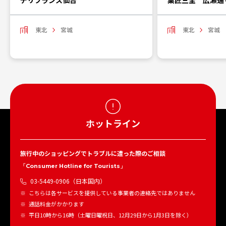
デリフランス仙台
菓匠三全 広瀬通
東北
宮城
東北
宮城
ホットライン
旅行中のショッピングでトラブルに遭った際のご相談
「Consumer Hotline for Tourists」
03-5449-0906（日本国内）
こちらは各サービスを提供している事業者の連絡先ではありません
通話料金がかかります
平日10時から16時（土曜日曜祝日、12月29日から1月3日を除く）