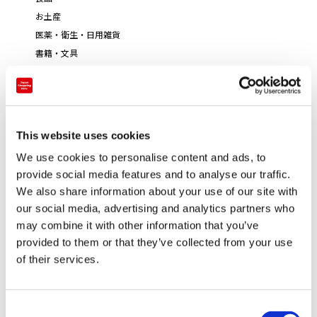
お土産
医薬・衛生・日用雑貨
書籍・文具
その他
This website uses cookies
We use cookies to personalise content and ads, to
provide social media features and to analyse our traffic.
We also share information about your use of our site with
our social media, advertising and analytics partners who
may combine it with other information that you’ve
provided to them or that they’ve collected from your use
of their services.
決済
C