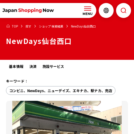
MENU
TOP
探す
ショップ 検索結果
NewDays仙台西口
NewDays仙台西口
基本情報
決済
施設サービス
キーワード：
コンビニ、NewDays、ニューデイズ、エキナカ、駅ナカ、売店