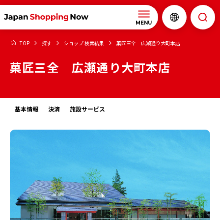
MENU
TOP
探す
ショップ 検索結果
菓匠三全 広瀬通り大町本店
菓匠三全 広瀬通り大町本店
基本情報
決済
施設サービス