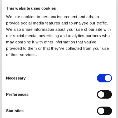
This website uses cookies
We use cookies to personalise content and ads, to
provide social media features and to analyse our traffic.
We also share information about your use of our site with
our social media, advertising and analytics partners who
may combine it with other information that you’ve
provided to them or that they’ve collected from your use
決済
of their services.
クレジットカード
C
Necessary
o
VISA
n
Master
s
Preferences
e
JCB
n
Diners
t
Statistics
S