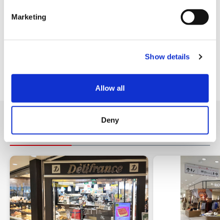
AMEX
e
Marketing
各種クレジットカード
l
e
施設サービス
c
Show details
t
i
駐車場
o
Allow all
n
Deny
近くのショップ