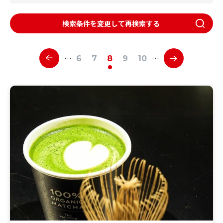
検索条件を変更して再検索する
…
…
6
7
8
9
10