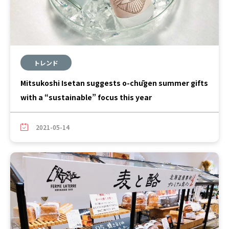
トレンド
Mitsukoshi Isetan suggests o-chūgen summer gifts
with a “sustainable” focus this year
2021-05-14