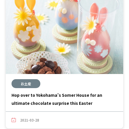
お土産
Hop over to Yokohama’s Somer House for an
ultimate chocolate surprise this Easter
2021-03-28