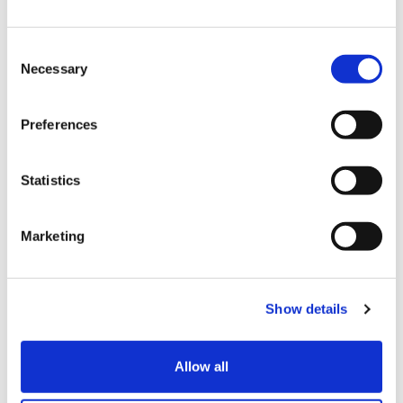
C
Necessary
o
n
s
Preferences
e
n
t
Statistics
S
トレンド
e
Marketing
Mister Donut’s luxury matcha doughnuts return
l
thanks to green tea specialists Gion Tsujiri
e
c
Show details
t
2021-04-12
i
o
Allow all
n