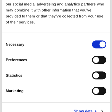
関東
東京
our social media, advertising and analytics partners who
may combine it with other information that you’ve
2021-10-08
provided to them or that they’ve collected from your use
of their services.
C
Necessary
o
n
s
Preferences
e
n
t
Statistics
S
e
Marketing
l
e
おすすめ
c
Tokyo New Shop Open：世界中のロックファンを熱くす
Show details
t