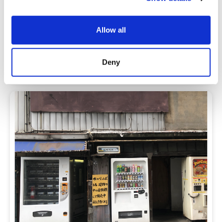
る、日本最大級のレコードショップ “diskunion ROCK
i
in TOKYO” オープン！
o
Allow all
n
関東
東京
Deny
2021-09-24