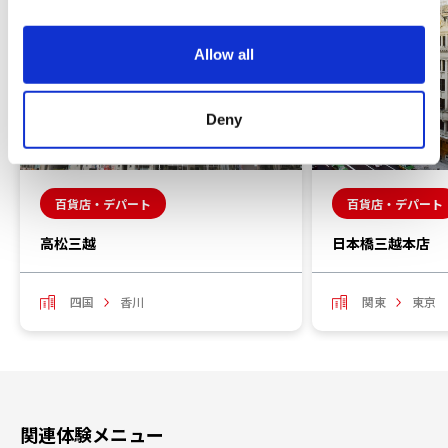
i
o
Allow all
n
Deny
百貨店・デパート
百貨店・デパート
高松三越
日本橋三越本店
四国
香川
関東
東京
関連体験メニュー