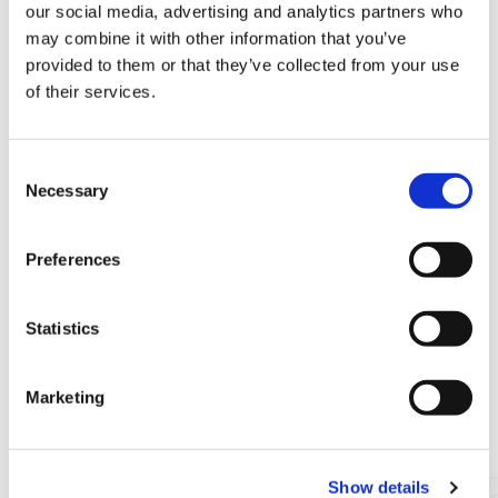
our social media, advertising and analytics partners who
て、いろいろなアイテムを組み合わせながらコーディネートな
may combine it with other information that you’ve
どを考えて、事前に商品をご用意致します。
provided to them or that they’ve collected from your use
・当日、日本橋三越 本館３階パーソナルショッピングデスク
of their services.
にお越し頂き、事前にお伺いしていた情報と合わせて再度ご要
望を詳しくお伺い致します。
C
・事前にご用意させて頂いた商品のご説明をさせて頂きます。
Necessary
o
更に、当日ご一緒にフロアを回りながらお客さまにぴったりの
n
商品をご提案させて頂く事も可能です。
s
Preferences
※商品のご購入は、必須ではございません。
e
・必要に応じて、免税手続きもご同行致します。
n
t
Statistics
S
e
Marketing
l
関連ショップ
e
c
Show details
t