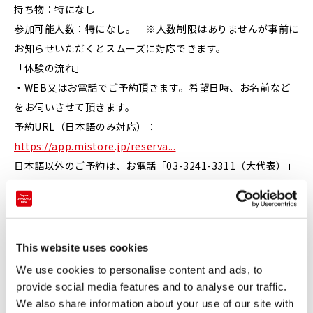
持ち物：特になし
参加可能人数：特になし。 ※人数制限はありませんが事前に
お知らせいただくとスムーズに対応できます。
「体験の流れ」
・WEB又はお電話でご予約頂きます。希望日時、お名前など
をお伺いさせて頂きます。
予約URL（日本語のみ対応）：
https://app.mistore.jp/reserva...
日本語以外のご予約は、お電話「03-3241-3311（大代表）」
にて承ります。
※サービス内容によって、有料のサービスもございます。"
・TPOや具体的なアイテム、ご予算、ファッションであれ
ば、サイズ、お好きなブランドやテイスト、サイズ、事前にご
This website uses cookies
要望内容やお悩みなどをお伺いさせて頂きます。
We use cookies to personalise content and ads, to
・スペシャリストがお客さまのご要望を受けて、各フロアを巡
provide social media features and to analyse our traffic.
り、自分ではなかなか探し出せないショップやフロアも含め
We also share information about your use of our site with