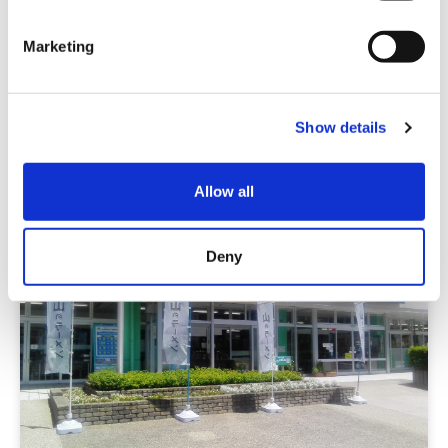
S
e
Marketing
SA / PA / 道之驛
l
e
佐波川服務區上行線@海鮮專賣店
c
Show details
t
中國
山口
i
o
Allow all
n
Deny