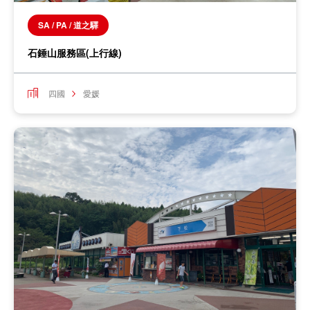
SA / PA / 道之驛
石錘山服務區(上行線)
四國
愛媛