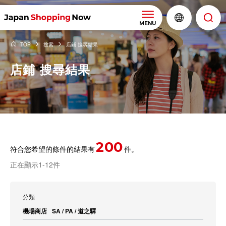
MENU
TOP
搜索
店鋪 搜尋結果
店鋪 搜尋結果
200
符合您希望的條件的結果有
件。
正在顯示1-12件
分類
機場商店
SA / PA / 道之驛