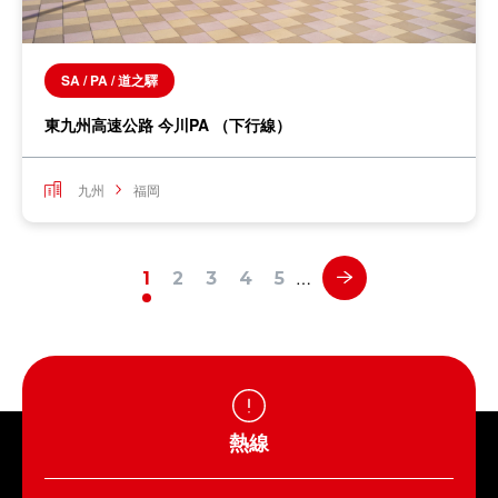
SA / PA / 道之驛
東九州高速公路 今川PA （下行線）
九州
福岡
…
1
2
3
4
5
熱線