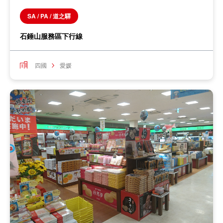
SA / PA / 道之驛
石錘山服務區下行線
四國
愛媛