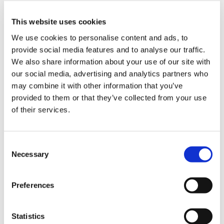
This website uses cookies
SA / PA / 道之驛
We use cookies to personalise content and ads, to
鹿野服務區上行線
provide social media features and to analyse our traffic.
We also share information about your use of our site with
中國
山口
our social media, advertising and analytics partners who
may combine it with other information that you’ve
provided to them or that they’ve collected from your use
of their services.
C
Necessary
o
n
s
Preferences
e
n
t
Statistics