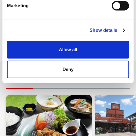
e
設施服務
Marketing
l
e
c
免費WIFI
Show details
t
多語種應用設備（平板電腦，終端設備，手指對話工具）
i
o
停車場
Allow all
n
Deny
附近的店鋪