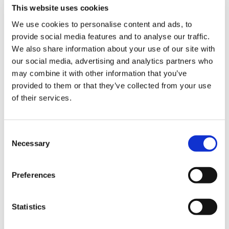
This website uses cookies
We use cookies to personalise content and ads, to
provide social media features and to analyse our traffic.
We also share information about your use of our site with
our social media, advertising and analytics partners who
結算
may combine it with other information that you’ve
provided to them or that they’ve collected from your use
信用卡
of their services.
VISA信用卡
C
Master信用卡
Necessary
o
JCB信用卡
n
s
Diners信用卡
Preferences
e
美國運通卡
n
t
Statistics
各種信用卡
S