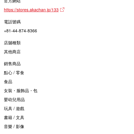
官方網站
https://stores.akachan.jp/133
電話號碼
+81-44-874-8366
店舖種類
其他商店
銷售商品
點心 / 零食
食品
女裝・服飾品・包
嬰幼兒用品
玩具 / 遊戲
書籍 / 文具
音樂 / 影像