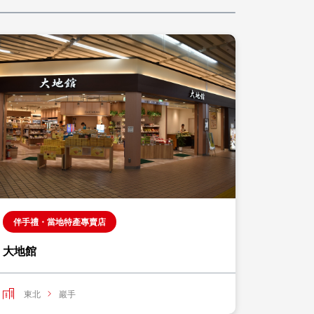
伴手禮・當地特產專賣店
購物
大地館
永旺盛
東北
巖手
東北