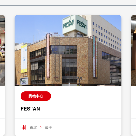
購物中心
FES"AN
東北
巖手