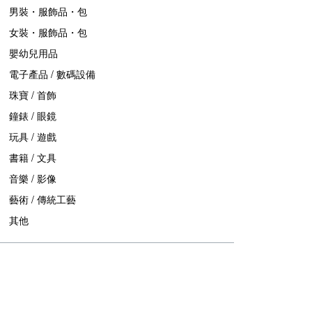
男裝・服飾品・包
女裝・服飾品・包
嬰幼兒用品
電子產品 / 數碼設備
珠寶 / 首飾
鐘錶 / 眼鏡
玩具 / 遊戲
書籍 / 文具
音樂 / 影像
藝術 / 傳統工藝
其他