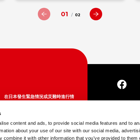
01
/
02
在日本發生緊急情況或災難時進行情
報確認、諮詢
Japan Visitor Hotline
s
About Us
店
050-3816-2787（日本國內）
ise content and ads, to provide social media features and to an
365天24小時
rmation about your use of our site with our social media, advertis
 combine it with other information that you’ve provided to them o