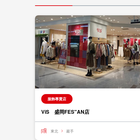
服飾專賣店
ViS 盛岡FES"AN店
東北
巖手