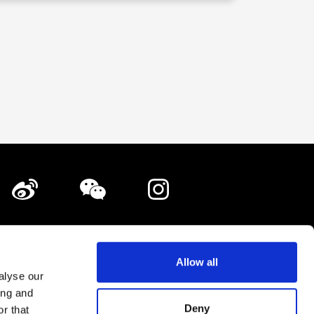
鋪登載·廣告登載的相關諮詢
隱私政策
Allow all
alyse our
網站地圖
ing and
Deny
r that