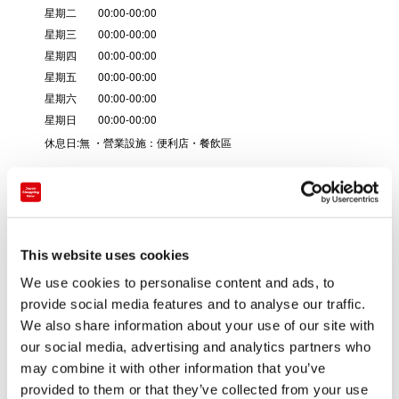
星期二 00:00-00:00
星期三 00:00-00:00
星期四 00:00-00:00
星期五 00:00-00:00
星期六 00:00-00:00
星期日 00:00-00:00
休息日:無 ・營業設施：便利店・餐飲區
電話號碼
+81-87-759-4833
店舖種類
SA / PA / 道之驛
This website uses cookies
We use cookies to personalise content and ads, to
provide social media features and to analyse our traffic.
便利店除了通常的商品外，還備齊了香川縣·高知縣·愛媛縣的各
We also share information about your use of our site with
種特產。推薦的特產是讚岐烏冬面。
our social media, advertising and analytics partners who
在快餐區可以品嘗到正宗的讚岐烏冬面。作為烏冬面之縣，我們
may combine it with other information that you’ve
自信地提供您筋道十足的讚岐烏冬面。
provided to them or that they’ve collected from your use