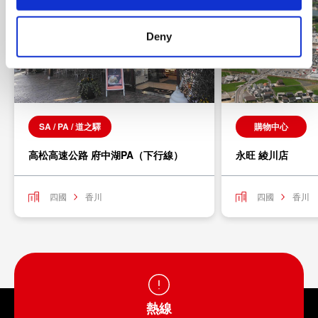
Deny
SA / PA / 道之驛
購物中心
高松高速公路 府中湖PA（下行線）
永旺 綾川店
四國
香川
四國
香川
熱線