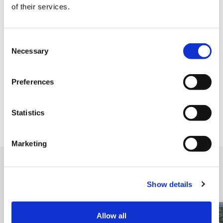
of their services.
C
Necessary
o
n
s
Preferences
e
n
t
Statistics
S
e
Marketing
l
e
c
附近的店鋪
Show details
t
i
o
Allow all
n