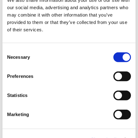
We also share information about your use of our site with
our social media, advertising and analytics partners who
may combine it with other information that you’ve
結算
provided to them or that they’ve collected from your use
of their services.
信用卡
C
VISA信用卡
Necessary
o
Master信用卡
n
s
JCB信用卡
Preferences
e
銀聯卡
n
t
Statistics
Diners信用卡
S
美國運通卡
e
Marketing
l
各種信用卡
e
c
各類行動支付