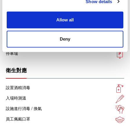
Show details
t
支付寶
i
o
Allow all
n
設施服務
Deny
免稅店
停車場
衛生對應
設置酒精消毒
入場時測溫
設施進行消毒 / 換氣
員工佩戴口罩