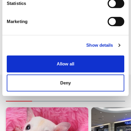
t
Statistics
銀聯卡
S
各種信用卡
e
Marketing
l
設施服務
e
c
Show details
t
免稅店
i
免費WIFI
o
Allow all
n
Deny
附近的店鋪