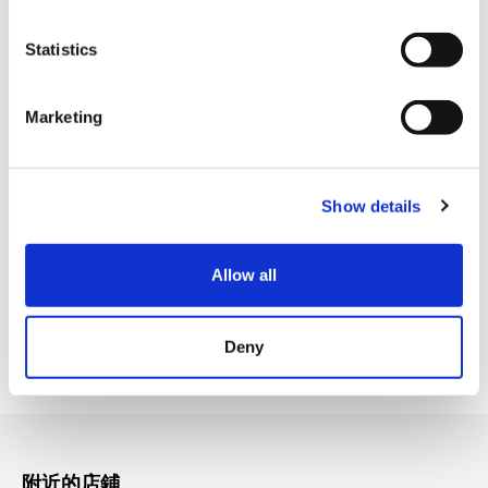
n
VISA信用卡
t
Statistics
Master信用卡
S
e
JCB信用卡
Marketing
l
美國運通卡
e
c
各種信用卡
Show details
t
i
設施服務
o
Allow all
n
免費WIFI
Deny
停車場
附近的店鋪