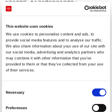
在安佐服務區，集合了中國地方的各種美味！
另外，除了美食還有中國地方的各種土特產，快來體會購物的樂
趣吧。
This website uses cookies
We use cookies to personalise content and ads, to
provide social media features and to analyse our traffic.
We also share information about your use of our site with
our social media, advertising and analytics partners who
may combine it with other information that you’ve
provided to them or that they’ve collected from your use
of their services.
C
Necessary
o
結算
n
s
Preferences
信用卡
e