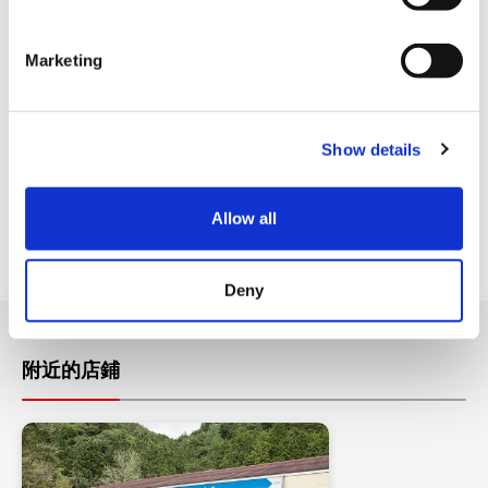
S
美國運通卡
e
Marketing
l
各種信用卡
e
c
設施服務
Show details
t
i
o
免費WIFI
Allow all
n
停車場
Deny
附近的店鋪