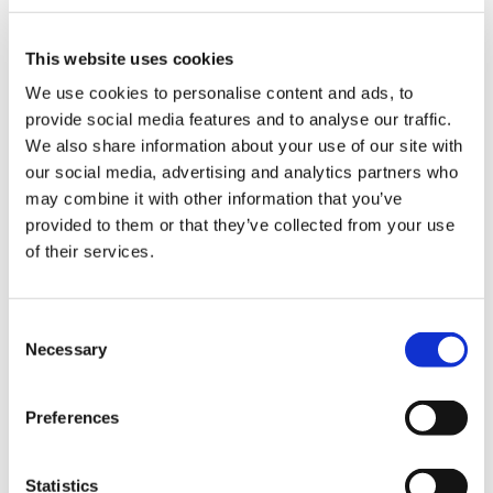
This website uses cookies
We use cookies to personalise content and ads, to
provide social media features and to analyse our traffic.
We also share information about your use of our site with
our social media, advertising and analytics partners who
may combine it with other information that you’ve
provided to them or that they’ve collected from your use
of their services.
結算
C
Necessary
o
信用卡
n
s
VISA信用卡
Preferences
e
Master信用卡
n
t
Statistics
JCB信用卡