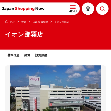
MENU
TOP
搜索
店鋪 搜尋結果
イオン那覇店
イオン那覇店
基本信息
結算
設施服務