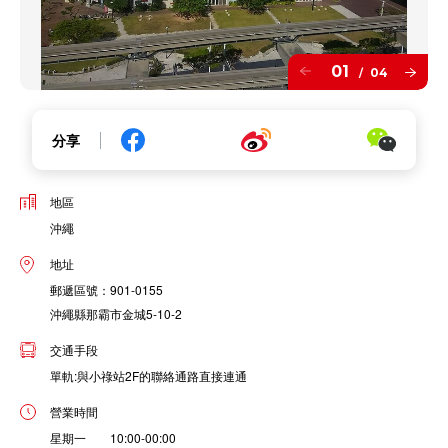
01
04
/
分享
地區
沖繩
地址
郵遞區號：901-0155
沖繩縣那霸市金城5-10-2
交通手段
單軌:與小祿站2F的聯絡通路直接連通
營業時間
星期一 10:00-00:00