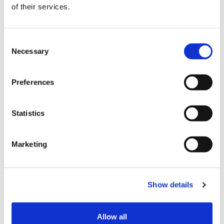
of their services.
C
Necessary
o
n
結算
s
Preferences
e
n
信用卡
t
Statistics
S
VISA信用卡
e
Marketing
Master信用卡
l
e
JCB信用卡
c
銀聯卡
Show details
t
i
Diners信用卡
o
Allow all
美國運通卡
n