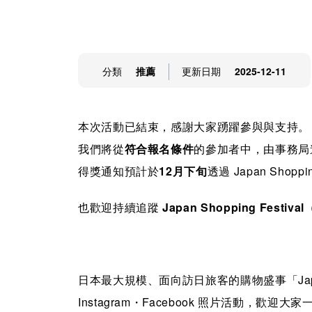
分類
推薦
更新日期
2025-12-11
本次活動已結束，感謝大家踴躍參與與支持。
我們將從
符合報名條件
的參加者中，由事務局
得獎通知預計於
12月下旬
透過 Japan Shop
也歡迎持續追蹤
Japan Shopping Festiva
日本最⼤規模、面向訪日旅客的購物盛事「Japan Sho
Instagram・Facebook 照片活動，歡迎大