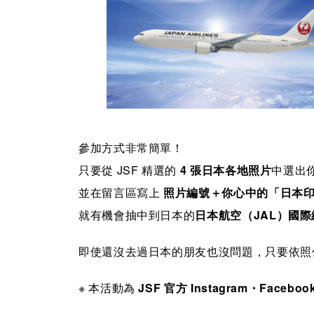
參加方式非常簡單！
只要從 JSF 精選的
4 張日本各地照片
中選出
並在留言區寫上
照片編號＋你心中的「日本
就有機會抽中到日本的
日本航空（JAL）國際線
即使還沒去過日本的朋友也沒問題，只要依照
※ 本活動為
JSF 官方 Instagram・Facebo