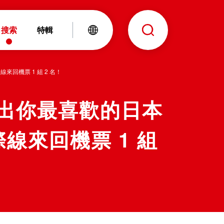
搜索
特輯
線來回機票 1 組 2 名！
｜只要選出你最喜歡的日本
線來回機票 1 組