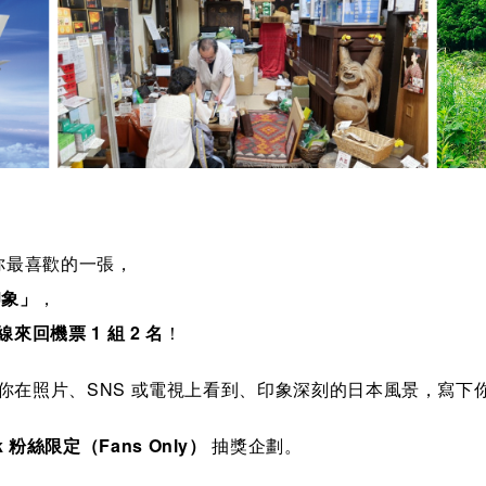
你最喜歡的一張，
印象」
，
來回機票 1 組 2 名
！
你在照片、SNS 或電視上看到、印象深刻的日本風景，寫下
ok 粉絲限定（Fans Only）
抽獎企劃。