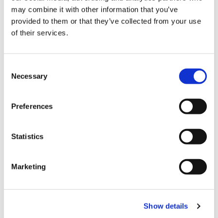
may combine it with other information that you’ve
provided to them or that they’ve collected from your use
巧克力洋芋片 原味、微苦、白乳酪（各含稅864 日
of their services.
圓）
C
自發售以來在日本國內也很有人氣，現在已經是北海道經典伴手
Necessary
o
禮的ROYCE巧克力洋芋片。
n
鬆脆有鹹味的洋芋片和香甜巧克力的組合造就甜味與鹹味的絕妙
s
Preferences
平衡，是讓人著迷的美味。
e
n
◾️
還有很適合下酒的海產品
t
Statistics
S
e
Marketing
l
e
c
Show details
t
i