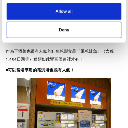
o
Allow all
n
Deny
除了點心以外，店內還有衆多北海道名產。
作為下酒菜也很有人氣的鮭魚乾製食品「風乾鮭魚」（含稅
1,404日圓等）種類如此豐富僅這裡才有！
◾️
可以當場享用的霜淇淋也很有人氣！