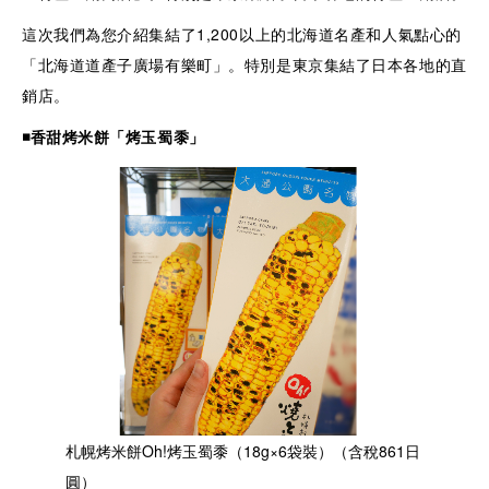
這次我們為您介紹集結了1,200以上的北海道名產和人氣點心的
「北海道道產子廣場有樂町」。特別是東京集結了日本各地的直
銷店。
◾️
香甜烤米餅「烤玉蜀黍」
札幌烤米餅Oh!烤玉蜀黍（18g×6袋裝）（含稅861日
圓）