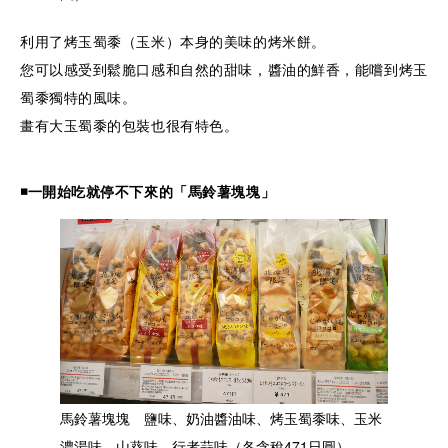
利用了烤玉蜀黍（玉米）本身的美味的烤米餅。
您可以感受到鬆脆口感和自然的甜味，醬油的鮮香，能嚐到烤玉
蜀黍獨特的風味。
畫有大玉蜀黍的包裝也很有特色。
◾️
一開始吃就停不下來的
「馬鈴薯塊塊」
馬鈴薯塊塊 鹽味、奶油醬油味、烤玉蜀黍味、玉米
濃湯味、山葵味、行者蒜味（各含稅471日圓）