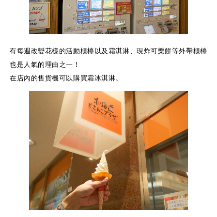
有每週改變花樣的活動櫃檯以及霜淇淋、現炸可樂餅等外帶櫃檯
也是人氣的理由之一！
在店內的售貨機可以購買霜冰淇淋。