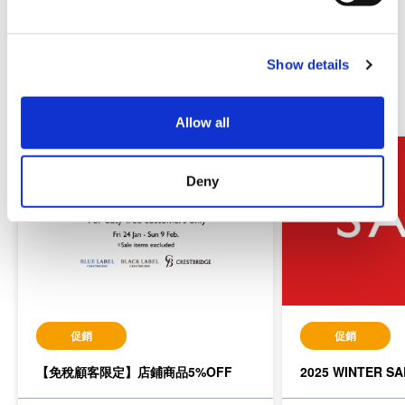
e
c
Show details
t
i
相關促銷・活動
o
Allow all
n
Deny
促銷
促銷
【免稅顧客限定】店鋪商品5%OFF
2025 WINTER SA