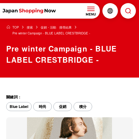
MENU
TOP
搜索
促銷・活動 搜尋結果
Pre winter Campaign - BLUE LABEL CRESTBRIDGE -
Pre winter Campaign - BLUE
LABEL CRESTBRIDGE -
關鍵詞：
Blue Label
時尚
促銷
積分