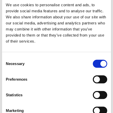
We use cookies to personalise content and ads, to
在上述期間，在全國的會員對象店鋪(官方在線商店以及奧特萊
provide social media features and to analyse our traffic.
We also share information about your use of our site with
斯各店除外)中，根據您的購買金額會贈送可以使用的會員積
our social media, advertising and analytics partners who
分。
may combine it with other information that you’ve
provided to them or that they’ve collected from your use
請您一定借此機會享受購物的樂趣。
of their services.
含稅爲33,000日元或以上時爲1,500積分(1,500日元)
C
含稅爲55,000日元或以上時爲2,500積分(2,500日元)
Necessary
o
n
<關于在各対象店鋪的使用>
s
Preferences
※根據商品的總含稅金額(減去持有積分後)進行賦予。
e
※本活動賦予的積分僅限當天使用。
n
※結賬時需要用顧客的智能手機登錄及申請。
t
Statistics
S
※可申請次數爲一次。
e
※包括官方在線商店在內的所有網店以及奧特萊斯各店除外。
Marketing
l