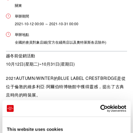
關東
舉辦期間
2021-10-12 00:00 ～ 2021-10-31 00:00
舉辦地點
全國的會員對象店鋪(官方在綫商店以及奧特萊斯各店除外)
越冬前促銷活動
10月12日(星期二)~10月31日(星期日)
2021AUTUMN/WINTER的BLUE LABEL CRESTBRIDGE是從
位于倫敦的維多利亞·阿爾伯特博物館中獲得靈感，提出了古典
且時尚的時裝展。
我們准備了BLUE LABEL的標識系列，修身且優雅飄逸的針織
長連衣裙、優美女人味的蕾絲領針織衫，雙面穿披風，立領風衣
等可以過冬的各款單品。
This website uses cookies