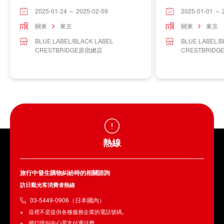
2025-01-24 ～ 2025-02-09
2025-01-01 ～ 
關東
東京
關東
東京
BLUE LABEL/BLACK LABEL
BLUE LABEL/B
CRESTBRIDGE原宿總店
CRESTBRID
熱線
旅行中發生購物糾紛時的相關諮詢
訪日觀光客消費者熱線
03-5449-0906（日本國內）
這裡不是提供各種服務企業的電話號碼。
撥打呼叫中心需支付通話費。