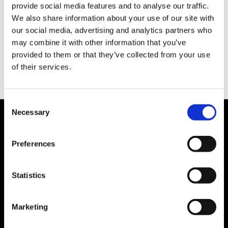
provide social media features and to analyse our traffic.
我們將重新發掘日本購物的魅力，發佈相關情報，希望能夠透過
We also share information about your use of our site with
本網站讓您了解到在日本可以享受怎樣的購物樂趣。無論是在旅
our social media, advertising and analytics partners who
行之前還是在旅行當中，都希望您能多多利用本網站。
may combine it with other information that you’ve
provided to them or that they’ve collected from your use
of their services.
C
熱線
Necessary
o
n
s
Preferences
旅行中發生購物糾紛時的相關諮詢
e
訪日觀光客消費者熱線
n
03-5449-0906（日本國內）
t
Statistics
這裡不是提供各種服務企業的電話號碼。
S
撥打呼叫中心需支付通話費。
e
平日 10:00 ～ 16:00（周六、周日、節假日以及12/29 ～1/3 除外）
Marketing
l
https://www.cht.kokusen.go.jp/zttw/
e