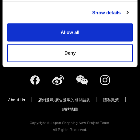
c
Show details
t
在日本發生緊急情況或災難時進行情報確認、諮詢
i
Japan Visitor Hotline
o
050-3816-2787（日本國內）
Allow all
n
365天24小時
https://www.japan.travel/en/plan/hotline/
Deny
About Us
店鋪登載·廣告登載的相關諮詢
隱私政策
網站地圖
Copyright © Japan Shopping Now Project Team.
All Rights Reserved.