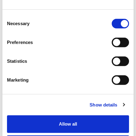
C
Necessary
o
n
s
Preferences
e
n
t
Statistics
S
e
Marketing
l
e
c
주요점포3: "긴테츠백화점 욧카이치점"
Show details
t
i
o
미에현 욧카이치시에 있는 현에서 가장 큰 백화점입니다.
Allow all
n
20개이상의 화장품·코스메틱 브랜드나 여성복·잡화, 아동복, 식품