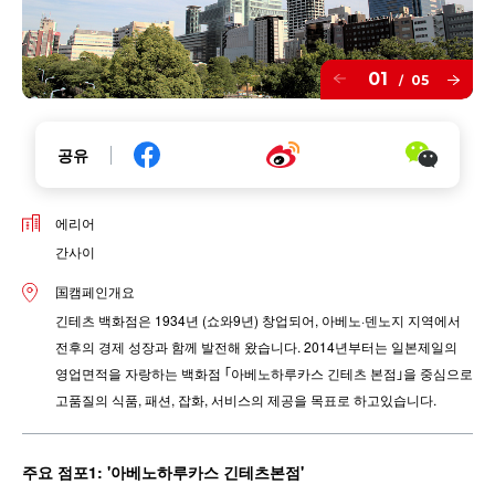
01
05
/
공유
에리어
간사이
国캠페인개요
긴테츠 백화점은 1934년 (쇼와9년) 창업되어, 아베노·덴노지 지역에서
전후의 경제 성장과 함께 발전해 왔습니다. 2014년부터는 일본제일의
영업면적을 자랑하는 백화점 ｢아베노하루카스 긴테츠 본점｣을 중심으로
고품질의 식품, 패션, 잡화, 서비스의 제공을 목표로 하고있습니다.
주요 점포1: '아베노하루카스 긴테츠본점'