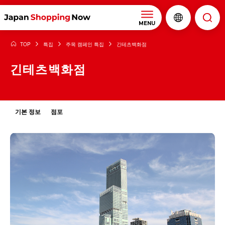
MENU
TOP
특집
주목 캠페인 특집
긴테츠백화점
긴테츠백화점
기본 정보
점포