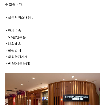
수 있습니다.
・살롱서비스내용 :
・면세수속
・5%할인쿠폰
・해외배송
・관광안내
・외화환전기계
・ATM(세븐은행)