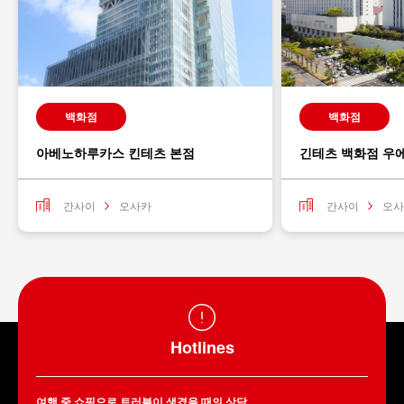
백화점
백화점
아베노하루카스 킨테츠 본점
긴테츠 백화점 우
간사이
오사카
간사이
오사
Hotlines
여행 중 쇼핑으로 트러블이 생겼을 때의 상담