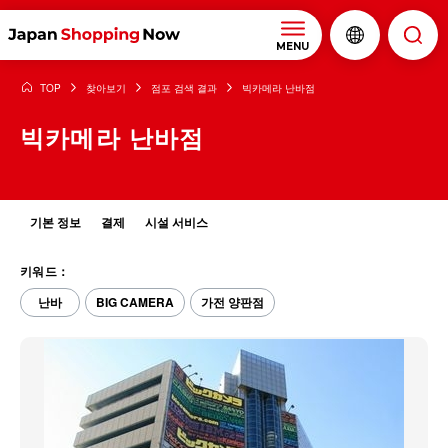
MENU
TOP
찾아보기
점포 검색 결과
빅카메라 난바점
빅카메라 난바점
기본 정보
결제
시설 서비스
키워드：
난바
BIG CAMERA
가전 양판점