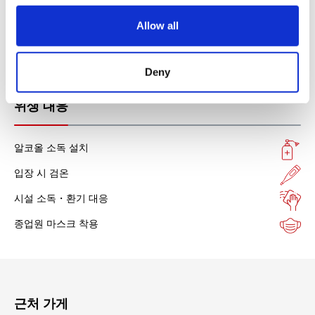
외국인 스태프
o
Allow all
n
국내 배송
주차장
Deny
위생 대응
알코올 소독 설치
입장 시 검온
시설 소독・환기 대응
종업원 마스크 착용
근처 가게