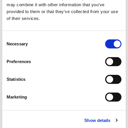
may combine it with other information that you’ve
provided to them or that they’ve collected from your use
of their services.
C
Necessary
o
결제
n
s
Preferences
e
신용 카드
n
각종 신용카드
t
Statistics
S
e
시설 서비스
Marketing
l
e
Tax-free Shop (택스프리 숍)
c
Show details
t
FREE Wi-Fi (프리 와이파이)
i