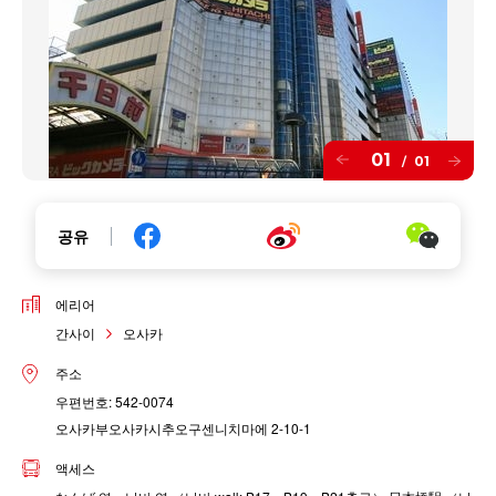
01
01
/
공유
에리어
간사이
오사카
주소
우편번호: 542-0074
오사카부오사카시추오구센니치마에 2-10-1
액세스