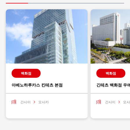
백화점
백화점
아베노하루카스 킨테츠 본점
긴테츠 백화점 우
간사이
오사카
간사이
오사