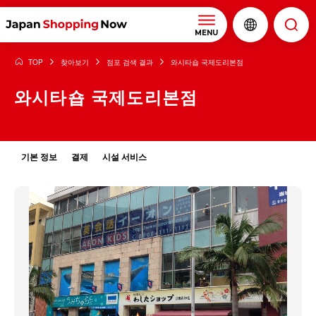
MENU
TOP
찾아보기
점포 검색 결과
와시타숍 국제도리본점
와시타숍 국제도리본점
기본 정보
결제
시설 서비스