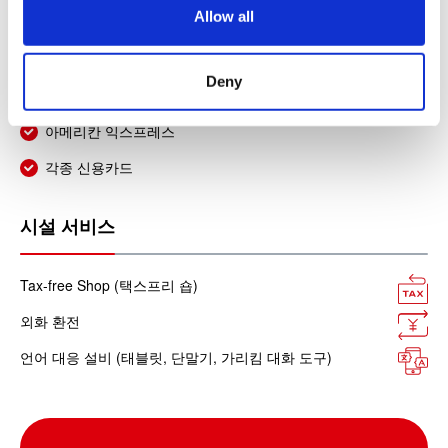
o
Allow all
JCB (제이씨비)
n
유니온페이카드・은련카드
Deny
다이너스클럽
아메리칸 익스프레스
각종 신용카드
시설 서비스
Tax-free Shop (택스프리 숍)
외화 환전
언어 대응 설비 (태블릿, 단말기, 가리킴 대화 도구)