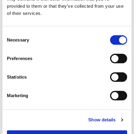
식품
provided to them or that they’ve collected from your use
화장품
of their services.
서적・문방구
음악・영상
C
Necessary
o
식품에서 술, 화장품, 공예품 등 오키나와 현 산품을 한자리에
n
서 볼 수 있습니다. 넓은 실내는 계단이 없고 유모차나 휠체어
s
Preferences
e
도 손쉽게 들어 올 수 있습니다. 매장에서는 망고 디저트도 즐
n
길 수 있습니다.
t
Statistics
S
결제
e
Marketing
l
e
신용 카드
c
VISA (비자)
Show details
t
i
Master (마스터)