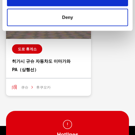
n
Deny
도로 휴게소
히가시 규슈 자동차도 이마가와
PA（상행선）
큐슈
후쿠오카
Hotlines