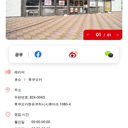
01
01
/
공유
에리어
큐슈
후쿠오카
주소
우편번호: 824-0043
후쿠오카현유쿠하시시류마쓰 1080-4
영업 시간
월요일 00:00-00:00