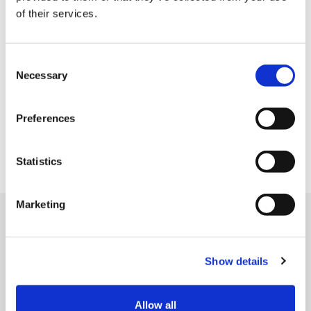
of their services.
C
Necessary
o
n
s
Preferences
e
n
t
Statistics
S
e
Marketing
l
e
근처 가게
c
Show details
t
i
o
Allow all