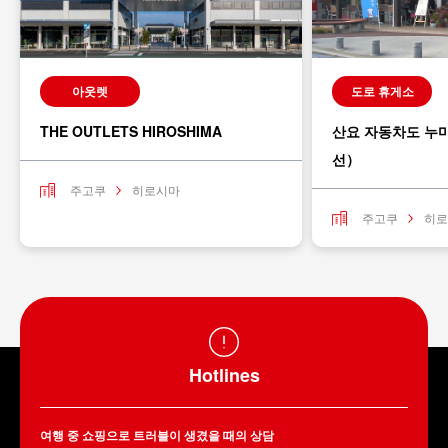
아웃렛
도로 휴게소
THE OUTLETS HIROSHIMA
산요 자동차도 누
선）
주고쿠
히로시마
주고쿠
히로
Hotlines
여행 중 쇼핑으로 트러블이 생겼을 때의 상담