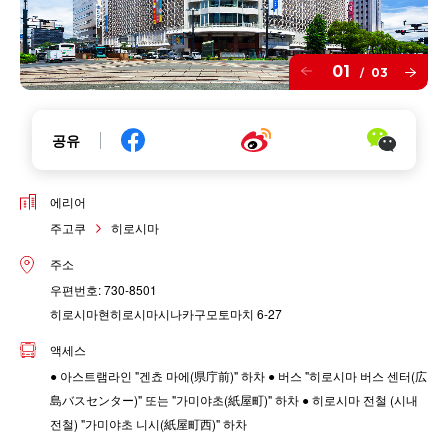
01
03
/
공유
에리어
주고쿠
히로시마
주소
우편번호: 730-8501
히로시마현히로시마시나카구모토마치 6-27
액세스
● 아스트램라인 "겐쵸 마에(県庁前)" 하차 ● 버스 "히로시마 버스 센터(広
島バスセンター)" 또는 "가미야초(紙屋町)" 하차 ● 히로시마 전철 (시내
전철) "가미야초 니시(紙屋町西)" 하차