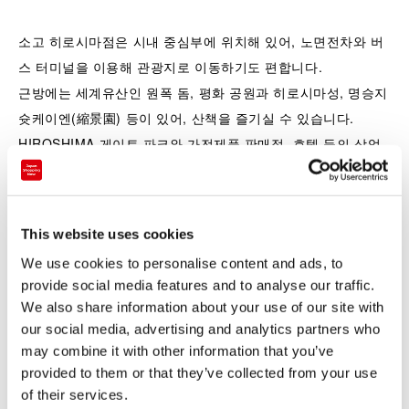
소고 히로시마점은 시내 중심부에 위치해 있어, 노면전차와 버
스 터미널을 이용해 관광지로 이동하기도 편합니다.
근방에는 세계유산인 원폭 돔, 평화 공원과 히로시마성, 명승지
슛케이엔(縮景園) 등이 있어, 산책을 즐기실 수 있습니다.
HIROSHIMA 게이트 파크와 가전제품 판매점, 호텔 등의 상업
시설도 잘 되어 있습니다.
・건물 내 Free-WiFi 완비
This website uses cookies
・각종 신용카드, 유니온페이 카드 결제 가능 (일부 대상 제외)
We use cookies to personalise content and ads, to
・면세 카운터
provide social media features and to analyse our traffic.
・다양한 언어 대응이 가능한 스태프
We also share information about your use of our site with
・관광안내소 (Tourist Information)
our social media, advertising and analytics partners who
・짐맡기기 서비스(단기) [ecbo cloak (에크보 클로크)] ※WEB
may combine it with other information that you’ve
예약
provided to them or that they’ve collected from your use
of their services.