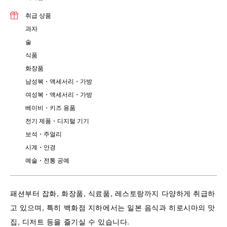
취급 상품
과자
술
식품
화장품
남성복・액세서리・가방
여성복・액세서리・가방
베이비・키즈 용품
전기 제품・디지털 기기
보석・주얼리
시계・안경
예술・전통 공예
패션부터 잡화, 화장품, 식료품, 레스토랑까지 다양하게 취급하
고 있으며, 특히 백화점 지하에서는 일본 음식과 히로시마의 맛
집, 디저트 등을 즐기실 수 있습니다.