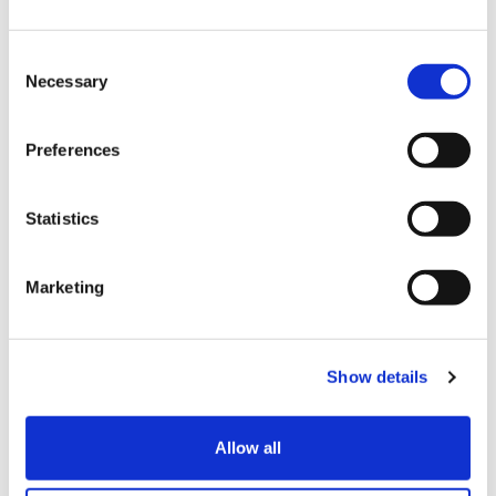
C
Necessary
o
n
s
Preferences
e
n
t
Statistics
S
e
Marketing
l
결제
e
c
신용 카드
Show details
t
i
VISA (비자)
o
Allow all
Master (마스터)
n