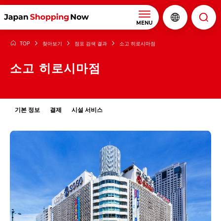
MENU
TOP
찾아보기
점포 검색 결과
소고 히로시마점
소고 히로시마점
기본 정보
결제
시설 서비스