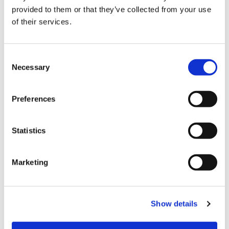
provided to them or that they’ve collected from your use
of their services.
C
Necessary
o
n
s
Preferences
e
n
t
Statistics
S
결제
e
Marketing
l
e
신용 카드
c
VISA (비자)
Show details
t
i
Master (마스터)
o