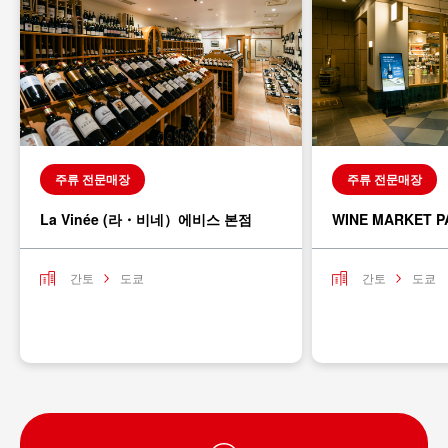
주류 전문매장
주류 전문매장
La Vinée (라・비네）에비스 본점
WINE MARKET P
간토
도쿄
간토
도쿄