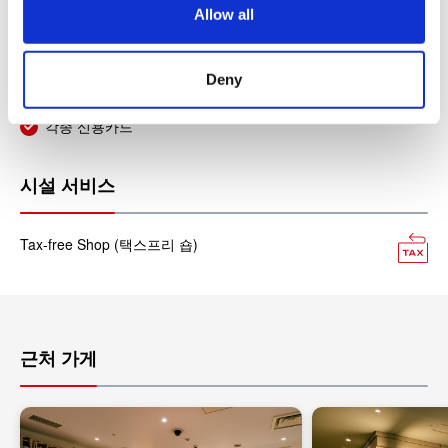
Allow all
JCB (제이씨비)
n
다이너스클럽
Deny
아메리칸 익스프레스
각종 신용카드
시설 서비스
Tax-free Shop (택스프리 숍)
근처 가게