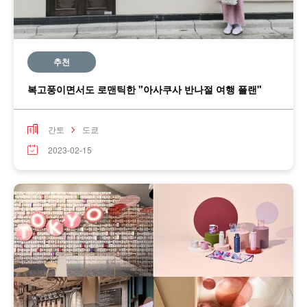
추천
복고풍이면서도 로맨틱한 "아사쿠사 반나절 여행 플랜"
간토
도쿄
2023-02-15