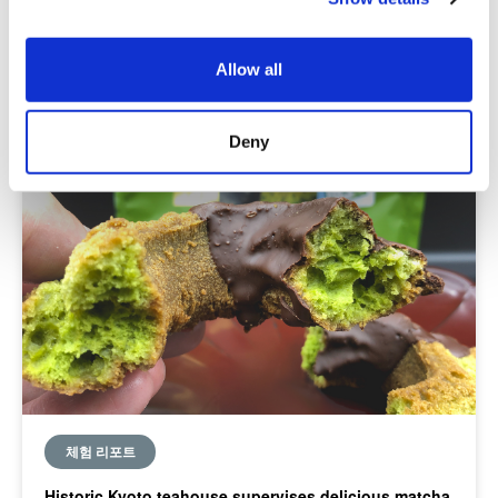
간토
도쿄
i
o
2022-10-21
Allow all
n
Deny
체험 리포트
Historic Kyoto teahouse supervises delicious matcha