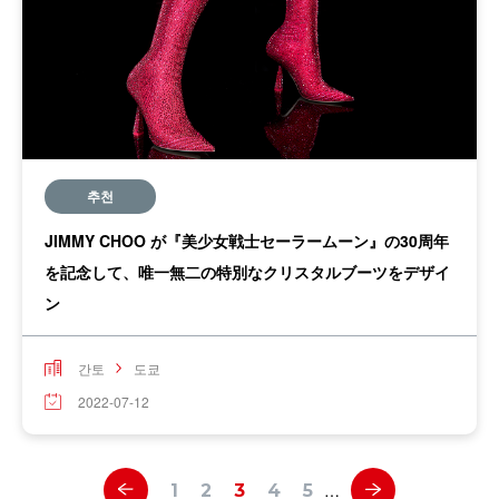
추천
JIMMY CHOO が『美少女戦士セーラームーン』の30周年
を記念して、唯一無二の特別なクリスタルブーツをデザイ
ン
간토
도쿄
2022-07-12
…
1
2
3
4
5