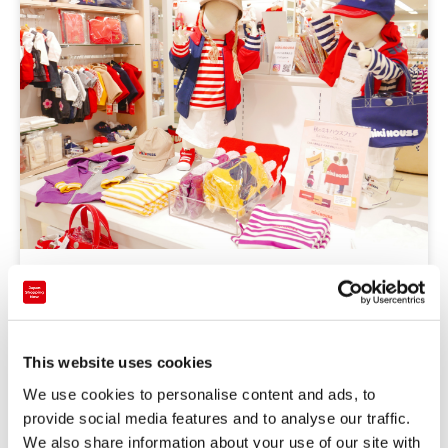
추천
miki HOUSE, BeBe…인기 있는 아동복을 장만할 수 있는,
도부백화점 이케부쿠로점
This website uses cookies
We use cookies to personalise content and ads, to
간토
도쿄
provide social media features and to analyse our traffic.
2022-10-28
We also share information about your use of our site with