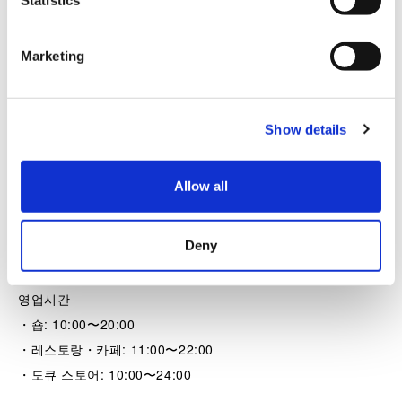
t
Statistics
S
e
Marketing
l
e
c
Show details
t
i
o
Allow all
n
후타코타마가와 라이즈 쇼핑센터
Deny
위치: 후타코타마가와역 근처
영업시간
・숍: 10:00〜20:00
・레스토랑・카페: 11:00〜22:00
・도큐 스토어: 10:00〜24:00