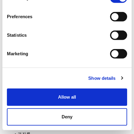
n
■
뮤지엄
샵
s
Preferences
e
n
t
Statistics
S
e
Marketing
l
e
c
Show details
t
i
뮤지엄 샵에서는 기념품과 오리지널 굿즈를 구매할 수 있습
o
Allow all
니다. 예를 들어
n
• 엽서
Deny
• 과자류