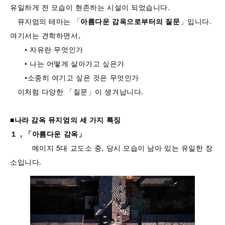
유일하게 전 모습이 현존하는 시설이 되었습니다.
뮤지엄의 테마는 「
아름다운
감옥으로부터의
질문
」입니다.
여기서는 견학하면서,
• 자유란 무엇인가
• 나는 어떻게 살아가고 싶은가
•소중히 여기고 싶은 것은 무엇인가
이처럼 다양한 「질문」이 생겨납니다.
■
나라
감옥
뮤지엄의
세
가지
특징
１，「
아름다운
감옥
」
메이지 5대 교도소 중, 당시 모습이 남아 있는 유일한 장
소입니다.