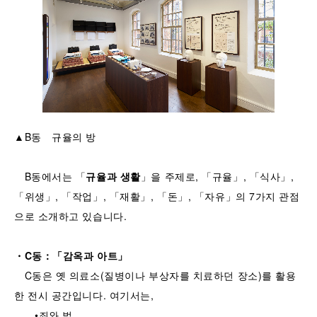
▲B동 규율의 방
B동에서는 「
규율과
생활
」을 주제로, 「규율」, 「식사」,
「위생」, 「작업」, 「재활」, 「돈」, 「자유」의 7가지 관점
으로 소개하고 있습니다.
・
C
동
：「
감옥과
아트
」
C동은 옛 의료소(질병이나 부상자를 치료하던 장소)를 활용
한 전시 공간입니다. 여기서는,
•죄와 벌