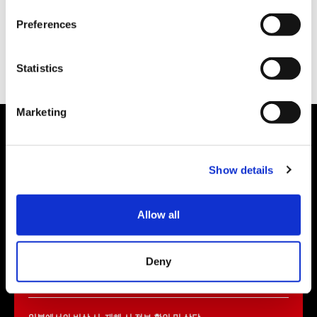
n
2018년 7월 1일（일）부터 1F 화장품 매장에서 전자 결제 서
s
비스「알리페이（Alipay）」를 개시합니다。
Preferences
e
n
t
Statistics
S
e
Marketing
l
Hotlines
e
c
여행 중 쇼핑으로 트러블이 생겼을 때의 상담
Show details
t
방일 관광객 소비자 Hotlines
i
o
03-5449-0906 (일본 국내)
Allow all
n
이쪽은 각종 서비스를 제공하고 있는 사업자의 연락처가 아닙니다.
콜 센터로 건 전화 요금이 부과됩니다.
평일 10:00~16:00 ( 토일공휴일 · 12/29~1/3 은 제외 )
Deny
https://www.cht.kokusen.go.jp/kr/