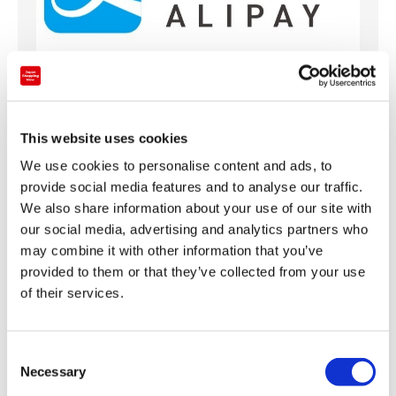
01
01
/
This website uses cookies
공유
We use cookies to personalise content and ads, to
provide social media features and to analyse our traffic.
We also share information about your use of our site with
카테고리
our social media, advertising and analytics partners who
영업 정보
may combine it with other information that you’ve
점포
provided to them or that they’ve collected from your use
도부 백화점 후나바시점
of their services.
업데이트 날짜
2020-10-11
C
Necessary
o